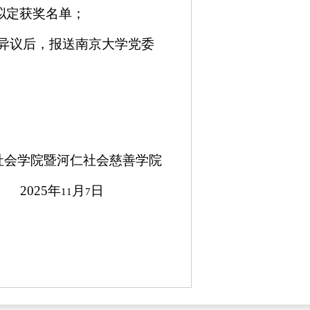
拟定获奖名单；
异议后，报送
南京大学党委
社会学院暨河仁社会慈善学院
2025
年
月
日
11
7