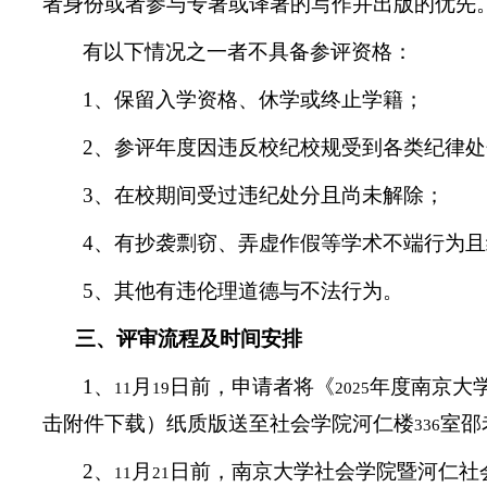
者身份或者参与专著或译著的写作并出版的优先
有以下情况之一者不具备参评资格：
1
、保留入学资格、休学或终止学籍；
2
、参评年度因违反校纪校规受到各类纪律处
3
、在校期间受过违纪处分且尚未解除；
4
、有抄袭剽窃、弄虚作假等学术不端行为且
5
、其他有违伦理道德与不法行为。
三、评审流程及时间安排
1
、
月
日前，
申请者将
《
年度南京大学
11
19
2025
击附件下载）纸质版送至社会学院河仁楼
室邵
336
2
、
月
日前，南京大学社会学院暨河仁社会
11
21