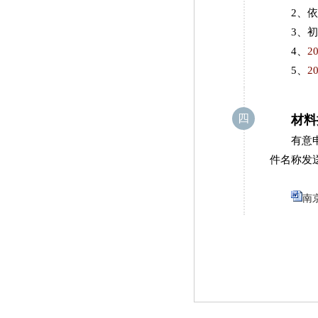
2、
3、
4、
2
5、
2
四
材料
有意
件名称发
南