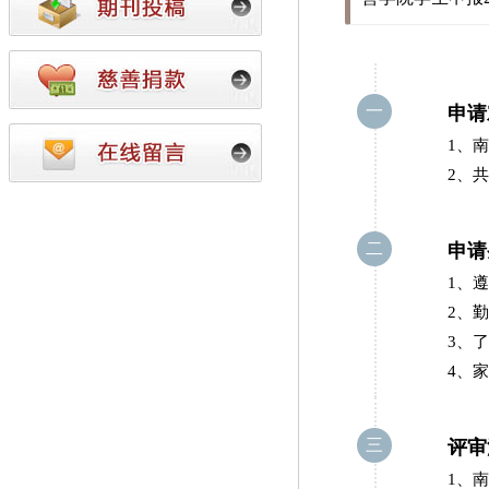
一
申请
1、
2、共
二
申请
1、
2、
3、
4、
三
评审
1、